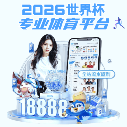
注册入口
火博体育官方app官网
APP与
网页版入口｜畅享全球体育赛
事与数据服务
欢迎访问
火博体育官方app官网
，提供全面覆盖
足球、篮球、电竞等项目的赛事资讯与数据内
容， 支持
APP下载
与
网页使用
，每日同步更新
千场比赛，聚焦热门体育内容， 助您轻松获取
赛事动态，掌握比赛节奏。